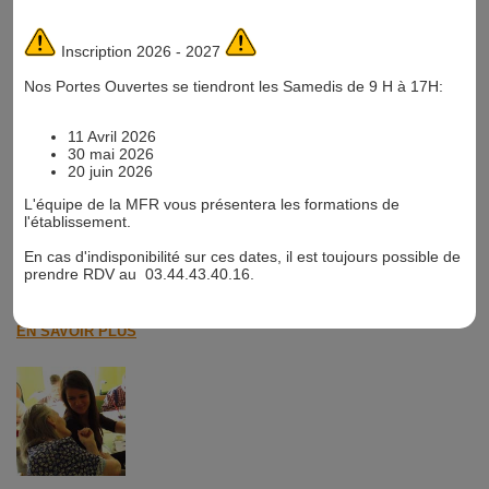
Inscription 2026 - 2027
Nos Portes Ouvertes se tiendront les Samedis de 9 H à 17H:
11 Avril 2026
30 mai 2026
20 juin 2026
4ème et 3ème par Alternance : Cycle
L'équipe de la MFR vous présentera les formations de
d’Orientation
l'établissement.
En cas d'indisponibilité sur ces dates, il est toujours possible de
Pour trouver son projet professionnel
prendre RDV au 03.44.43.40.16.
Développement personnel et épanouissement du jeune grâce à
l’alternance et la construction de son projet d’orientation.
EN SAVOIR PLUS