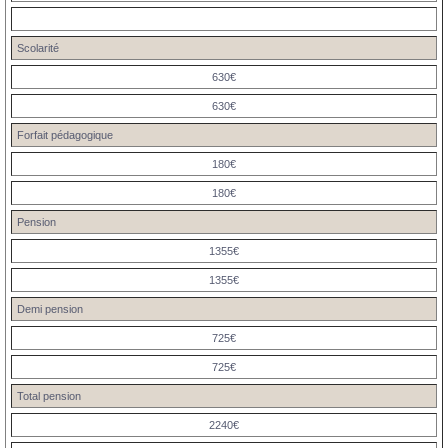
Scolarité
630€
630€
Forfait pédagogique
180€
180€
Pension
1355€
1355€
Demi pension
725€
725€
Total pension
2240€