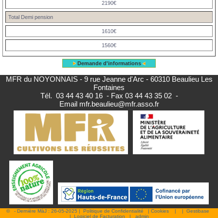
2190€
Total Demi pension
1610€
1560€
Demande d'informations
MFR du NOYONNAIS - 9 rue Jeanne d'Arc - 60310 Beaulieu Les
Fontaines
Tél.
03 44 43 40 16
- Fax 03 44 43 35 02 -
Email
mfr.beaulieu@mfr.asso.fr
© - Dernière MàJ : 26-05-2025 |
Politique de Confidentialité
|
Cookies
|
|
Gestibase
|
Logiciel de Facturation
|
admin