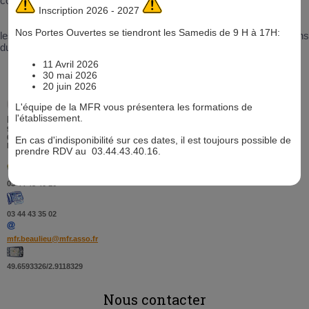
contacter via ce formulaire, nous vous répondrons au plus vite.
Inscription 2026 - 2027
Nos Portes Ouvertes se tiendront les Samedis de 9 H à 17H:
les permanences téléphoniques ont lieu de 9 h à 12 h tous les matins
du lundi au vendredi
11 Avril 2026
30 mai 2026
20 juin 2026
L'équipe de la MFR vous présentera les formations de
l'établissement.
MFR du NOYONNAIS
9 rue Jeanne d'Arc
60310 Beaulieu Les Fontaines
En cas d'indisponibilité sur ces dates, il est toujours possible de
France
prendre RDV au 03.44.43.40.16.
03 44 43 40 16
03 44 43 35 02
mfr.beaulieu@mfr.asso.fr
49.6593326/2.9118329
Nous contacter