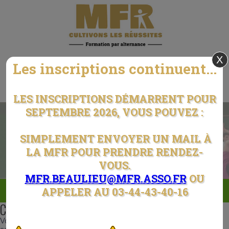
X
MFR DU NOYONNAIS
Les inscriptions continuent...
Beaulieu Les Fontaines
LES INSCRIPTIONS DÉMARRENT POUR
SEPTEMBRE 2026, VOUS POUVEZ :
SIMPLEMENT ENVOYER UN MAIL À
LA MFR POUR PRENDRE RENDEZ-
VOUS.
MFR.BEAULIEU@MFR.ASSO.FR
OU
Menu
APPELER AU 03-44-43-40-16
Contact
Vous souhaitez une information précise, n'hésitez pas à nous