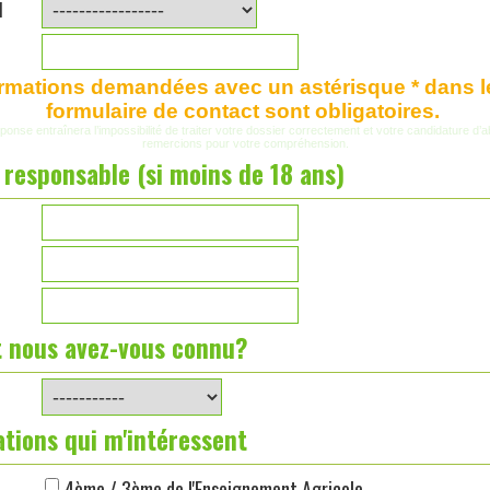
l
ormations demandées avec un astérisque * dans l
formulaire de contact sont obligatoires.
ponse entraînera l’impossibilité de traiter votre dossier correctement et votre candidature d’
remercions pour votre compréhension.
responsable (si moins de 18 ans)
nous avez-vous connu?
tions qui m'intéressent
4ème / 3ème de l'Enseignement Agricole