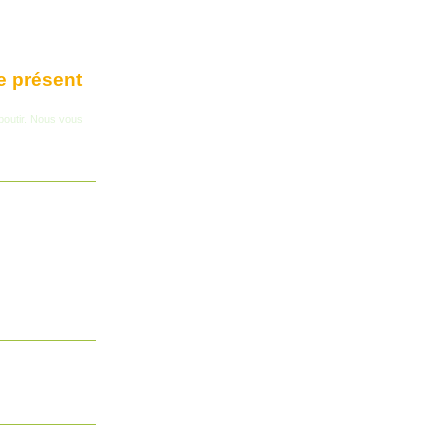
e présent
aboutir. Nous vous