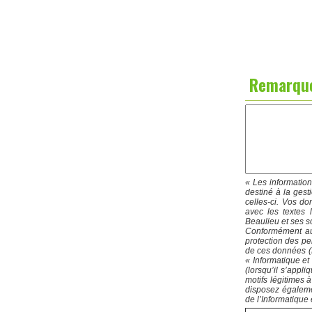
Remarqu
« Les information
destiné à la ges
celles-ci. Vos d
avec les textes 
Beaulieu et ses so
Conformément au
protection des pe
de ces données (RG
« Informatique et 
(lorsqu’il s’appl
motifs légitimes 
disposez égaleme
de l’Informatique 