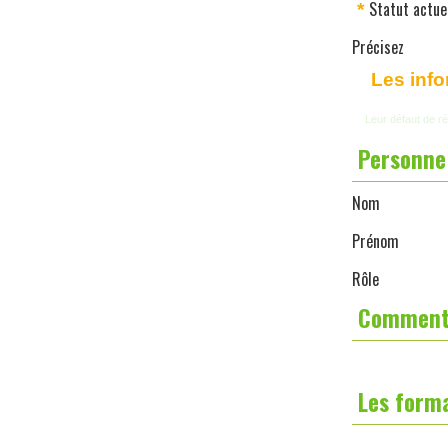
Statut actue
*
Précisez
Les inf
Leur défaut de ré
Personne 
Nom
Prénom
Rôle
Comment 
Les forma