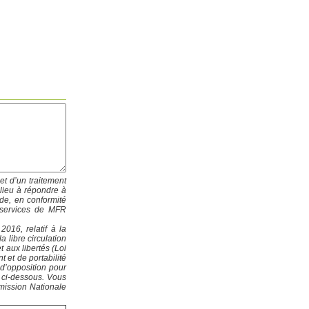
et d’un traitement
lieu à répondre à
de, en conformité
x services de MFR
16, relatif à la
 libre circulation
t aux libertés (Loi
t et de portabilité
 d’opposition pour
e ci-dessous. Vous
mission Nationale